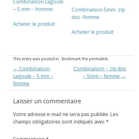
Combinaison cagoule
– 5 mm – homme
Combinaison 5mm- zip
dos -femme
Acheter le produit
Acheter le produit
This entry was posted in . Bookmark the
permalink
.
Post
←
Combinaison
Combinaison – zip dos
cagoule – 5 mm –
– 5mm – femme
→
navigation
femme
Laisser un commentaire
Votre adresse e-mail ne sera pas publiée.
Les
champs obligatoires sont indiqués avec
*
Commentaire
*