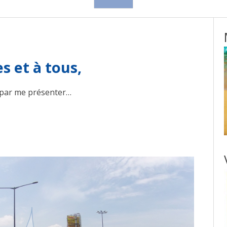
s et à tous,
 par me présenter…