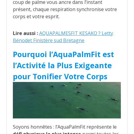
coup de palme vous ancre dans l’instant
présent, chaque respiration synchronise votre
corps et votre esprit.
Lire aussi :
AQUAPALMESFIT KESAKO ? Letty
Bénodet Finistère sud Bretagne
Pourquoi l’AquaPalmFit est
l’Activité la Plus Exigeante
pour Tonifier Votre Corps
Soyons honnêtes : l’AquaPalmFit représente le