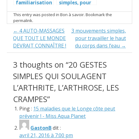
familiarisation
simples, pour
à l’eau de 2 à 12
travailler le
This entry was posted in
Bon à savoir
. Bookmark the
mois
haut du corps
permalink
.
dans l’eau
Post
←
4 AUTO-MASSAGES
3 mouvements simples,
QUE TOUT LE MONDE
pour travailler le haut
navigation
DEVRAIT CONNAÎTRE !
du corps dans l’eau
→
3 thoughts on “
20 GESTES
SIMPLES QUI SOULAGENT
L’ARTHRITE, L’ARTHROSE, LES
CRAMPES
”
Ping :
15 maladies que le Longe côte peut
prévenir ! - Miss Aqua Planet
GastonB
dit :
avril 21, 2016 à 7:00 pm