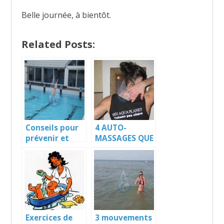
Belle journée, à bientôt.
Related Posts:
Conseils pour
4 AUTO-
prévenir et
MASSAGES QUE
soulager les
TOUT LE
blessures en
MONDE
natation
DEVRAIT
CONNAÎTRE !
Exercices de
3 mouvements