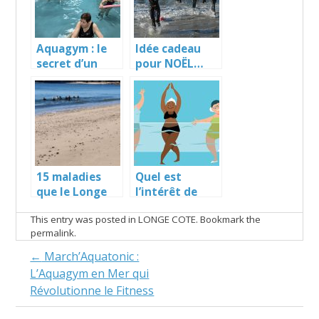
Aquagym : le
Idée cadeau
secret d’un
pour NOËL…
corps sculpté
pour l’été !
15 maladies
Quel est
que le Longe
l’intérêt de
côte peut
pratiquer
This entry was posted in
LONGE COTE
. Bookmark the
prévenir !
l’aquagym
permalink
.
lorsqu’on a une
pathologie ?
Post
←
March’Aquatonic :
L’Aquagym en Mer qui
navigation
Révolutionne le Fitness