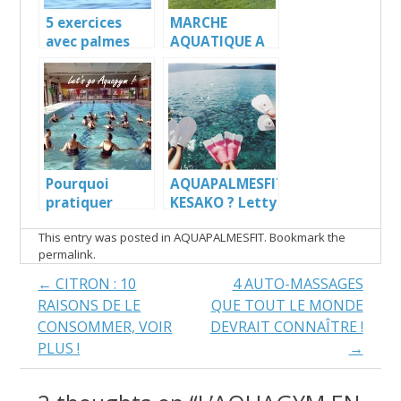
5 exercices
MARCHE
avec palmes
AQUATIQUE A
pour de belles
BENODET –
jambes
FINISTÈRE SUD
fuselées, Letty
– BRETAGNE
Bénodet
Pourquoi
AQUAPALMESFIT
pratiquer
KESAKO ? Letty
l’Aquagym ?
Bénodet
This entry was posted in
AQUAPALMESFIT
. Bookmark the
Finistère sud
permalink
.
Bretagne
Post
←
CITRON : 10
4 AUTO-MASSAGES
RAISONS DE LE
QUE TOUT LE MONDE
navigation
CONSOMMER, VOIR
DEVRAIT CONNAÎTRE !
PLUS !
→