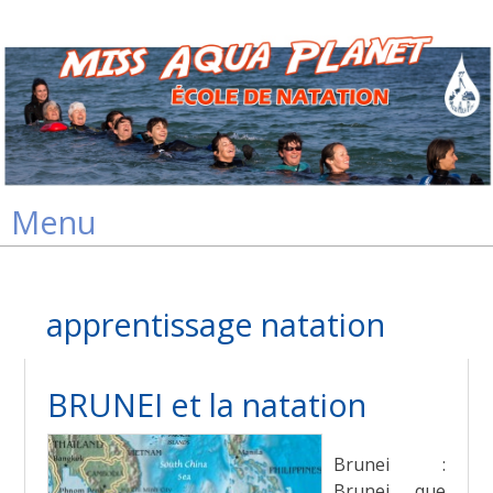
Skip
Menu
to
content
apprentissage natation
BRUNEI et la natation
Brunei :
Brunei, que