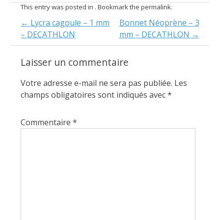
This entry was posted in . Bookmark the
permalink
.
Post
←
Lycra cagoule – 1 mm
Bonnet Néoprène – 3
– DECATHLON
mm – DECATHLON
→
navigation
Laisser un commentaire
Votre adresse e-mail ne sera pas publiée.
Les
champs obligatoires sont indiqués avec
*
Commentaire
*